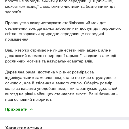
просто не зможуть вижити у його середовищі. Щобільше,
мохові композиції є екологічно чистими та безпечними для
здоров'я.
Пропонуємо використовувати стабілізований мох для
озеленення зон, де важко забезпечити доступ до природного
світла, створюючи природне середовище всередині
приміщення.
Ваш інтер'єр отримає не лише естетичний акцент, але й
додатковий елемент природної гармонії завдяки взаємодії
рослинних мотивів та натуральних матеріалів.
Дерев'яна рама, доступна у різних розмірах за
індивідуальним замовленням, стане не лише структурною
основою, але й втіленням вашого стилю. Оберіть розмір і
колір за вашими уподобаннями, і ми гарантуємо ідеальний
вигляд на рівні найвищих стандартів якості. Ваші бажання -
наш основний пріоритет.
Приховати
Характеристики