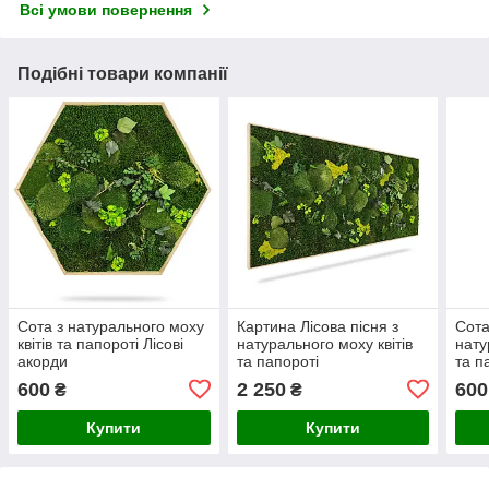
Всі умови повернення
Подібні товари компанії
Сота з натурального моху
Картина Лісова пісня з
Сота
квітів та папороті Лісові
натурального моху квітів
нату
акорди
та папороті
та п
600
2 250
600
₴
₴
Купити
Купити