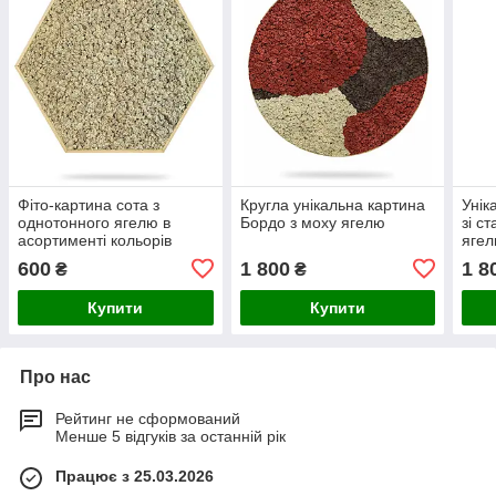
Фіто-картина сота з
Кругла унікальна картина
Унік
однотонного ягелю в
Бордо з моху ягелю
зі с
асортименті кольорів
яге
600
1 800
1 8
₴
₴
Купити
Купити
Про нас
Рейтинг не сформований
Менше 5 відгуків за останній рік
Працює з 25.03.2026