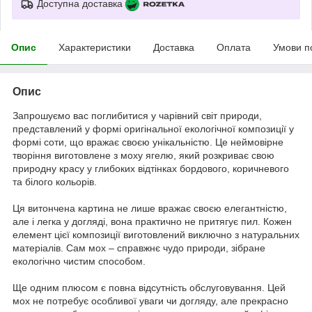
Доступна доставка
Опис
Характеристики
Доставка
Оплата
Умови п
Опис
Запрошуємо вас поглибитися у чарівний світ природи,
представлений у формі оригінальної екологічної композиції у
формі соти, що вражає своєю унікальністю. Це неймовірне
творіння виготовлене з моху ягелю, який розкриває свою
природну красу у глибоких відтінках бордового, коричневого
та білого кольорів.
Ця витончена картинa не лише вражає своєю елегантністю,
але і легка у догляді, вона практично не притягує пил. Кожен
елемент цієї композиції виготовлений виключно з натуральних
матеріалів. Сам мох – справжнє чудо природи, зібране
екологічно чистим способом.
Ще одним плюсом є повна відсутність обслуговування. Цей
мох не потребує особливої уваги чи догляду, але прекрасно