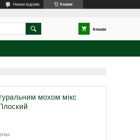
Немає відгуків,
Кошик
Кошик
атуральним мохом мікс
 Плоский
SFWA