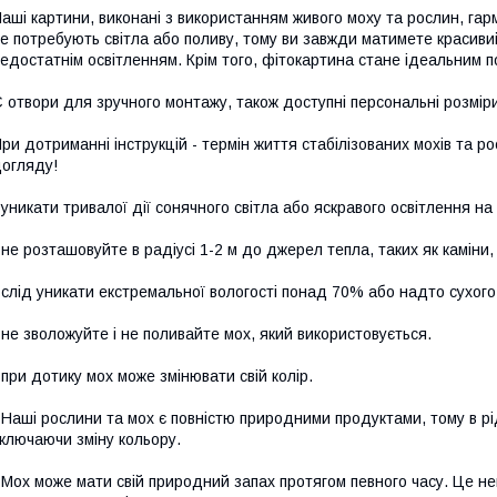
аші картини, виконані з використанням живого моху та рослин, гар
е потребують світла або поливу, тому ви завжди матимете красивий
едостатнім освітленням. Крім того, фітокартина стане ідеальним
 отвори для зручного монтажу, також доступні персональні розміри
ри дотриманні інструкцій - термін життя стабілізованих мохів та
огляду!
 уникати тривалої дії сонячного світла або яскравого освітлення н
 не розташовуйте в радіусі 1-2 м до джерел тепла, таких як каміни, об
 слід уникати екстремальної вологості понад 70% або надто сухого 
 не зволожуйте і не поливайте мох, який використовується.
 при дотику мох може змінювати свій колір.
 Наші рослини та мох є повністю природними продуктами, тому в рі
ключаючи зміну кольору.
 Мох може мати свій природний запах протягом певного часу. Це не