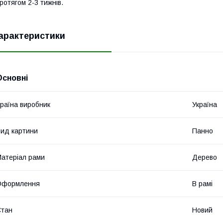
ротягом 2-3 тижнів.
арактеристики
Основні
раїна виробник
Україна
ид картини
Панно
атеріал рами
Дерево
Оформлення
В рамі
Стан
Новий