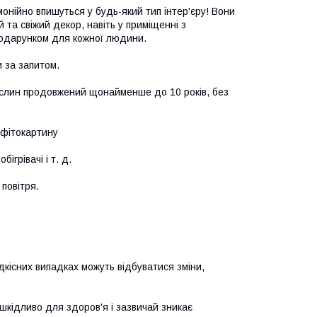
монійно впишуться у будь-який тип інтер'єру! Вони
 та свіжий декор, навіть у приміщенні з
 подарунком для кожної людини.
 за запитом.
 рослин продовжений щонайменше до 10 років, без
а фітокартину
ігрівачі і т. д.
повітря.
дкісних випадках можуть відбуватися зміни,
шкідливо для здоров'я і зазвичай зникає