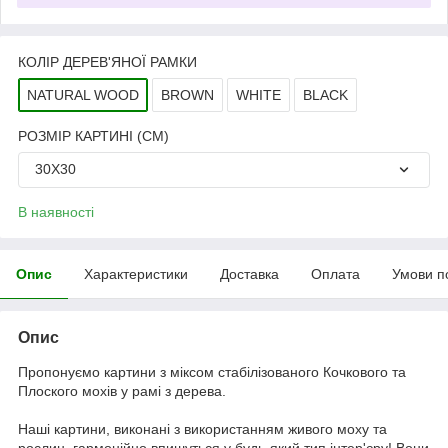
КОЛІР ДЕРЕВ'ЯНОЇ РАМКИ
NATURAL WOOD
BROWN
WHITE
BLACK
РОЗМІР КАРТИНІ (СМ)
30Х30
В наявності
Опис
Характеристики
Доставка
Оплата
Умови п
Опис
Пропонуємо картини з міксом стабілізованого Кочкового та
Плоского мохів у рамі з дерева.
Наші картини, виконані з використанням живого моху та
рослин, гармонійно впишуться у будь-який тип інтер'єру! Вони