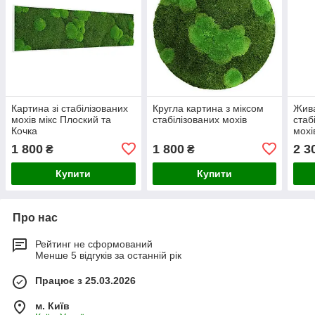
Картина зі стабілізованих
Кругла картина з міксом
Жива
мохів мікс Плоский та
стабілізованих мохів
стаб
Кочка
мохі
1 800
1 800
2 3
₴
₴
Купити
Купити
Про нас
Рейтинг не сформований
Менше 5 відгуків за останній рік
Працює з 25.03.2026
м. Київ