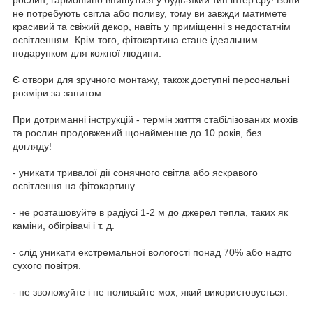
не потребують світла або поливу, тому ви завжди матимете
красивий та свіжий декор, навіть у приміщенні з недостатнім
освітленням. Крім того, фітокартина стане ідеальним
подарунком для кожної людини.
Є отвори для зручного монтажу, також доступні персональні
розміри за запитом.
При дотриманні інструкцій - термін життя стабілізованих мохів
та рослин продовжений щонайменше до 10 років, без
догляду!
- уникати тривалої дії сонячного світла або яскравого
освітлення на фітокартину
- не розташовуйте в радіусі 1-2 м до джерел тепла, таких як
каміни, обігрівачі і т. д.
- слід уникати екстремальної вологості понад 70% або надто
сухого повітря.
- не зволожуйте і не поливайте мох, який використовується.