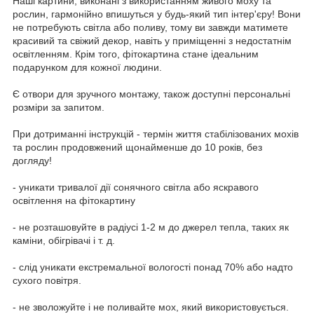
Наші картини, виконані з використанням живого моху та
рослин, гармонійно впишуться у будь-який тип інтер'єру! Вони
не потребують світла або поливу, тому ви завжди матимете
красивий та свіжий декор, навіть у приміщенні з недостатнім
освітленням. Крім того, фітокартина стане ідеальним
подарунком для кожної людини.
Є отвори для зручного монтажу, також доступні персональні
розміри за запитом.
При дотриманні інструкцій - термін життя стабілізованих мохів
та рослин продовжений щонайменше до 10 років, без
догляду!
- уникати тривалої дії сонячного світла або яскравого
освітлення на фітокартину
- не розташовуйте в радіусі 1-2 м до джерел тепла, таких як
каміни, обігрівачі і т. д.
- слід уникати екстремальної вологості понад 70% або надто
сухого повітря.
- не зволожуйте і не поливайте мох, який використовується.