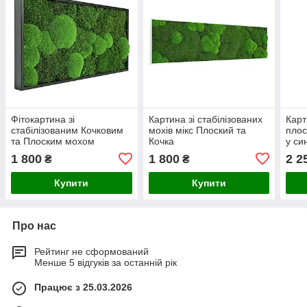
Фітокартина зі
Картина зі стабілізованих
Карт
стабілізованим Кочковим
мохів мікс Плоский та
плос
та Плоским мохом
Кочка
у си
1 800
1 800
2 2
₴
₴
Купити
Купити
Про нас
Рейтинг не сформований
Менше 5 відгуків за останній рік
Працює з 25.03.2026