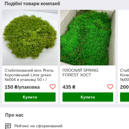
Подібні товари компанії
Стабілізований мох Ягель
ПЛОСКИЙ SPRING
Стаб
Королівський Lime green
FOREST ХОСТ
Кочк
№004 в упаковці 50 г /
№004
0,01 м² (QM004/4)
0,01
150
435
200
₴/упаковка
₴
Купити
Купити
Про нас
Рейтинг не сформований