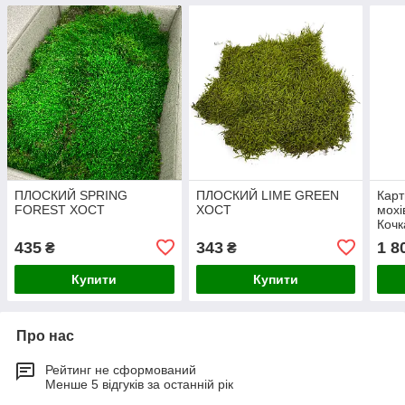
ПЛОСКИЙ SPRING
ПЛОСКИЙ LIME GREEN
Карт
FOREST ХОСТ
ХОСТ
мохі
Кочк
435
343
1 8
₴
₴
Купити
Купити
Про нас
Рейтинг не сформований
Менше 5 відгуків за останній рік