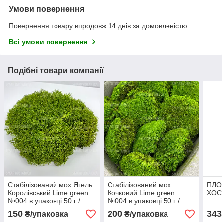
Умови повернення
Повернення товару впродовж 14 днів за домовленістю
Всі умови повернення
Подібні товари компанії
Стабілізований мох Ягель
Стабілізований мох
ПЛО
Королівський Lime green
Кочковий Lime green
ХОС
№004 в упаковці 50 г /
№004 в упаковці 50 г /
0,01 м² (QM004/4)
0,016 м² (BM004/4)
150
200
343
₴/упаковка
₴/упаковка