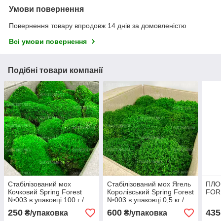
Умови повернення
Повернення товару впродовж 14 днів за домовленістю
Всі умови повернення
Подібні товари компанії
Стабілізований мох
Стабілізований мох Ягель
ПЛО
Кочковий Spring Forest
Королівський Spring Forest
FOR
№003 в упаковці 100 г /
№003 в упаковці 0,5 кг /
0,03 м² (BM003/1)
0,1 м² (QM003/3)
250
600
435
₴/упаковка
₴/упаковка