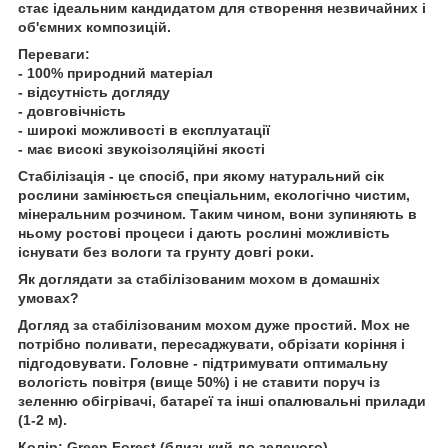
стає ідеальним кандидатом для створення незвичайних і
об'ємних композицій.
Переваги:
- 100% природний матеріал
- відсутність догляду
- довговічність
- широкі можливості в експлуатації
- має високі звукоізоляційні якості
Стабілізація - це спосіб, при якому натуральний сік
рослини замінюється спеціальним, екологічно чистим,
мінеральним розчином. Таким чином, вони зупиняють в
ньому ростові процеси і дають рослині можливість
існувати без вологи та грунту довгі роки.
Як доглядати за стабілізованим мохом в домашніх
умовах?
Догляд за стабілізованим мохом дуже простий. Мох не
потрібно поливати, пересаджувати, обрізати коріння і
підгодовувати. Головне - підтримувати оптимальну
вологість повітря (вище 50%) і не ставити поруч із
зеленню обігрівачі, батареї та інші опалювальні прилади
(1-2 м).
Колір: Green Forest (близький до зеленого)