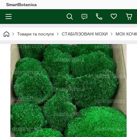
SmartBotanica
Товари та послуги
СТАБІЛІЗОВАНІ МОХИ
МОХ КОЧК