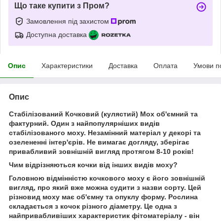
Що таке купити з Пром?
Замовлення під захистом
Доступна доставка
Опис
Характеристики
Доставка
Оплата
Умови п
Опис
Стабілізований Кочковий (кулястий) Мох об'ємний та
фактурний. Один з найпопулярніших видів
стабілізованого моху. Незамінний матеріал у декорі та
озелененні інтер'єрів. Не вимагає догляду, зберігає
привабливий зовнішній вигляд протягом 8-10 років!
Чим відрізняються кочки від інших видів моху?
Головною відмінністю кочкового моху є його зовнішній
вигляд, про який вже можна судити з назви сорту. Цей
різновид моху має об'ємну та опуклу форму. Рослина
складається з кочок різного діаметру. Це одна з
найпривабливіших характеристик фітоматеріалу - він