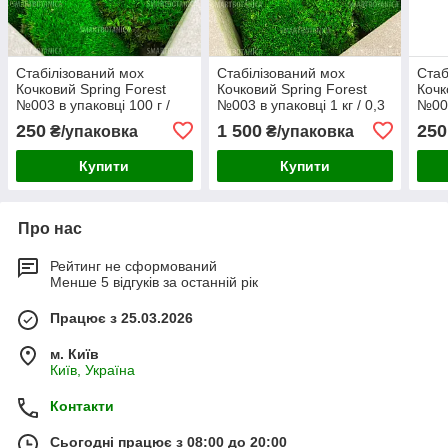
Стабілізований мох
Стабілізований мох
Стаб
Кочковий Spring Forest
Кочковий Spring Forest
Кочк
№003 в упаковці 100 г /
№003 в упаковці 1 кг / 0,3
№002
0,03 м² (BM003/1)
м² (BM003/3)
0,03
250
1 500
250
₴/упаковка
₴/упаковка
Купити
Купити
Про нас
Рейтинг не сформований
Менше 5 відгуків за останній рік
Працює з 25.03.2026
м. Київ
Київ, Україна
Контакти
Сьогодні працює з 08:00 до 20:00