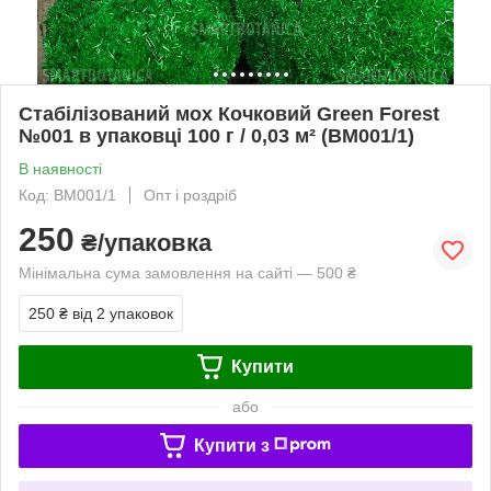
Стабілізований мох Кочковий Green Forest
№001 в упаковці 100 г / 0,03 м² (BM001/1)
В наявності
Код: BM001/1
Опт і роздріб
250
₴/упаковка
Мінімальна сума замовлення на сайті — 500 ₴
250 ₴
від 2 упаковок
Купити
або
Купити з