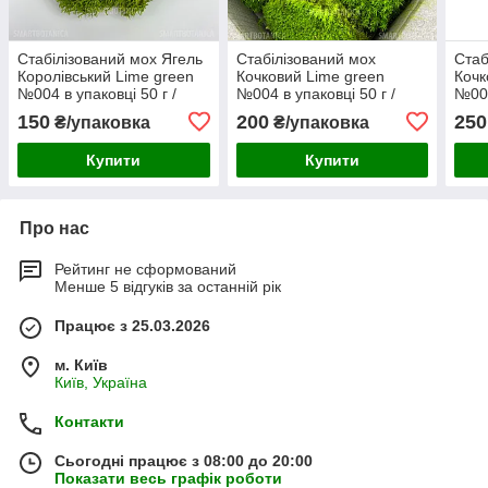
Стабілізований мох Ягель
Стабілізований мох
Стаб
Королівський Lime green
Кочковий Lime green
Кочк
№004 в упаковці 50 г /
№004 в упаковці 50 г /
№004
0,01 м² (QM004/4)
0,016 м² (BM004/4)
0,03
150
200
250
₴/упаковка
₴/упаковка
Купити
Купити
Про нас
Рейтинг не сформований
Менше 5 відгуків за останній рік
Працює з 25.03.2026
м. Київ
Київ, Україна
Контакти
Сьогодні працює з 08:00 до 20:00
Показати весь графік роботи