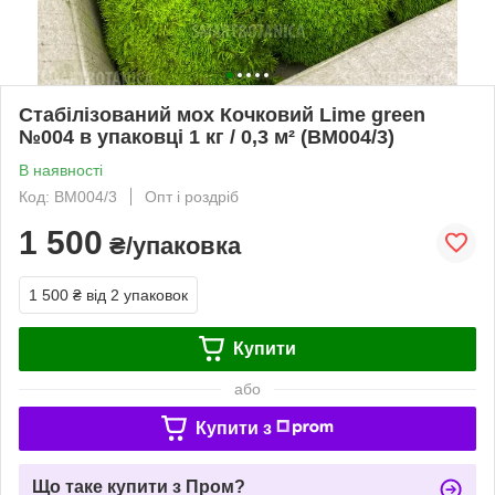
Стабілізований мох Кочковий Lime green
№004 в упаковці 1 кг / 0,3 м² (BM004/3)
В наявності
Код: BM004/3
Опт і роздріб
1 500
₴/упаковка
1 500 ₴
від 2 упаковок
Купити
або
Купити з
Що таке купити з Пром?