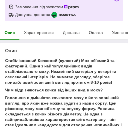
Замовлення під захистом
Доступна доставка
Опис
Характеристики
Доставка
Оплата
Умови п
Опис
Стабілізований Кочковий (кулястий) Мох об'ємний та
фактурний. Один з найпопулярніших видів
стабілізованого моху. Незамінний матеріал у декорі та
озелененні інтер'єрів. Не вимагає догляду, зберігає
привабливий зовнішній вигляд протягом 8-10 років!
Чим відрізняються кочки від інших видів моху?
Головною відмінністю кочкового моху є його зовнішній
вигляд, про який вже можна судити з назви сорту. Цей
різновид моху має об'ємну та опуклу форму. Рослина
складається з кочок різного діаметру. Це одна з
найпривабливіших характеристик фітоматеріалу - він
стає ідеальним кандидатом для створення незвичайних і