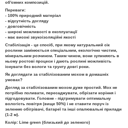
об'ємних композицій.
Переваги:
- 100% природний матеріал
- відсутність догляду
- довговічність
- широкі можливості в експлуатації
- має високі звукоізоляційні якості
Стабілізація - це спосіб, при якому натуральний сік
рослини замінюється спеціальним, екологічно чистим,
мінеральним розчином. Таким чином, вони зупиняють в
ньому ростові процеси і дають рослині можливість
існувати без вологи та грунту довгі роки.
Як доглядати за стабілізованим мохом в домашніх
умовах?
Догляд за стабілізованим мохом дуже простий. Мох не
потрібно поливати, пересаджувати, обрізати коріння і
підгодовувати. Головне - підтримувати оптимальну
вологість повітря (вище 50%) і не ставити поруч із
зеленню обігрівачі, батареї та інші опалювальні прилади
(1-2 м).
Колір: Lime green (близький до зеленого)