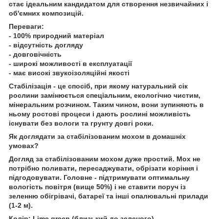
стає ідеальним кандидатом для створення незвичайних і
об'ємних композицій.
Переваги:
- 100% природний матеріал
- відсутність догляду
- довговічність
- широкі можливості в експлуатації
- має високі звукоізоляційні якості
Стабілізація - це спосіб, при якому натуральний сік
рослини замінюється спеціальним, екологічно чистим,
мінеральним розчином. Таким чином, вони зупиняють в
ньому ростові процеси і дають рослині можливість
існувати без вологи та грунту довгі роки.
Як доглядати за стабілізованим мохом в домашніх
умовах?
Догляд за стабілізованим мохом дуже простий. Мох не
потрібно поливати, пересаджувати, обрізати коріння і
підгодовувати. Головне - підтримувати оптимальну
вологість повітря (вище 50%) і не ставити поруч із
зеленню обігрівачі, батареї та інші опалювальні прилади
(1-2 м).
Колір: Lime green (близький до зеленого)