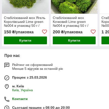
Стабілізований мох Ягель
Стабілізований мох
Стаб
Королівський Lime green
Кочковий Lime green
Коро
№004 в упаковці 50 г /
№004 в упаковці 50 г /
№004
0,01 м² (QM004/4)
0,016 м² (BM004/4)
м² (
150
200
1 2
₴/упаковка
₴/упаковка
Купити
Купити
Про нас
Рейтинг не сформований
Менше 5 відгуків за останній рік
Працює з 25.03.2026
м. Київ
Київ, Україна
Контакти
Сьогодні працює з 08:00 до 20:00