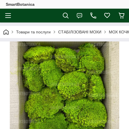
SmartBotanica
Товари та послуги
СТАБІЛІЗОВАНІ МОХИ
МОХ КОЧК