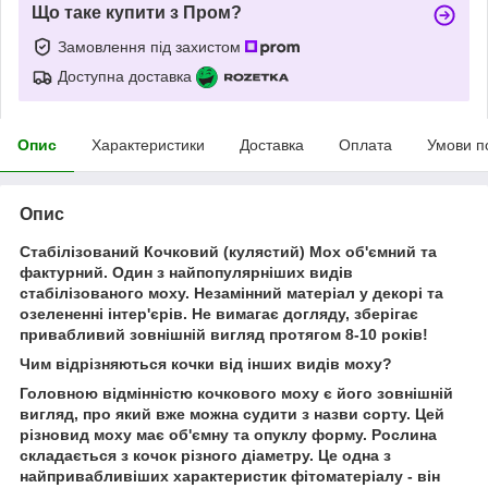
Що таке купити з Пром?
Замовлення під захистом
Доступна доставка
Опис
Характеристики
Доставка
Оплата
Умови п
Опис
Стабілізований Кочковий (кулястий) Мох об'ємний та
фактурний. Один з найпопулярніших видів
стабілізованого моху. Незамінний матеріал у декорі та
озелененні інтер'єрів. Не вимагає догляду, зберігає
привабливий зовнішній вигляд протягом 8-10 років!
Чим відрізняються кочки від інших видів моху?
Головною відмінністю кочкового моху є його зовнішній
вигляд, про який вже можна судити з назви сорту. Цей
різновид моху має об'ємну та опуклу форму. Рослина
складається з кочок різного діаметру. Це одна з
найпривабливіших характеристик фітоматеріалу - він