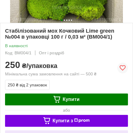
Стабілізований мох Кочковий Lime green
№004 в упаковці 100 г / 0,03 м² (BM004/1)
В наявності
Код: BM004/1
Опт і роздріб
250
₴/упаковка
Мінімальна сума замовлення на сайті — 500 ₴
250 ₴
від 2 упаковок
Купити
або
Купити з