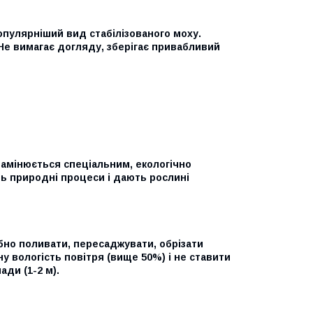
опулярніший вид стабілізованого моху.
 Не вимагає догляду, зберігає привабливий
 замінюється спеціальним, екологічно
ь природні процеси і дають рослині
бно поливати, пересаджувати, обрізати
у вологість повітря (вище 50%) і не ставити
ади (1-2 м).