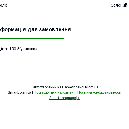
олір
Зелений
нформація для замовлення
іна:
150 ₴/упаковка
Сайт створений на маркетплейсі
Prom.ua
SmartBotanica |
Поскаржитися на контент
|
Політика конфіденційності
Select Language
▼