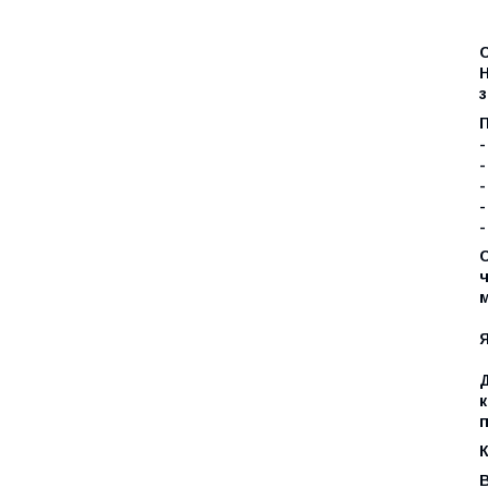
С
Н
з
-
-
-
-
С
м
Д
к
п
К