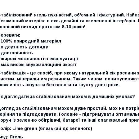
табілізований ягель пухнастий, об'ємний і фактурний. Найп
езамінний матеріал в еко-дизайні та озелененні інтер'єрів.
овнішній вигляд протягом 8-10 років!
Переваги:
- 100% природний матеріал
 відсутність догляду
 довговічність
 широкі можливості в експлуатації
 має високі звукоізоляційні якості
табілізація - це спосіб, при якому натуральний сік рослини
чистим, мінеральним розчином. Таким чином, вони зупиняют
ожливість існувати без вологи та грунту довгі роки.
Як доглядати за стабілізованим мохом в домашніх умовах?
огляд за стабілізованим мохом дуже простий. Мох не потрі
оріння та підгодовувати. Головне - підтримувати оптимальн
оруч із зеленню обігрівачі, батареї та інші опалювальні прил
олір: Lime green (близький до зеленого)
Вид: Ягель