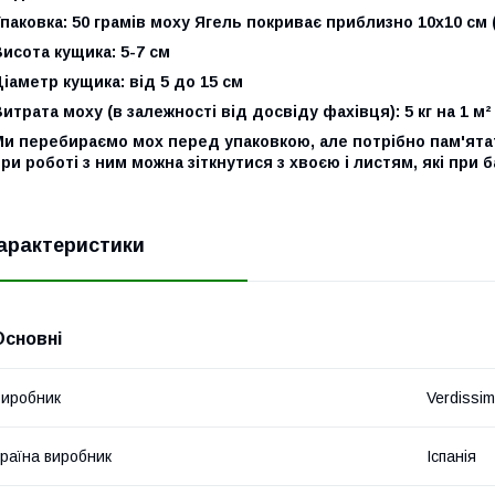
паковка: 50 грамів моху Ягель покриває приблизно 10x10 см (
исота кущика: 5-7 см
іаметр кущика: від 5 до 15 см
итрата моху (в залежності від досвіду фахівця): 5 кг на 1 м²
и перебираємо мох перед упаковкою, але потрібно пам'ятат
ри роботі з ним можна зіткнутися з хвоєю і листям, які при
арактеристики
Основні
иробник
Verdissi
раїна виробник
Іспанія