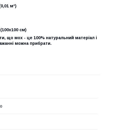
0,01 м²)
 (100x100 см)
и, що мох - це 100% натуральний матеріал і
 бажанні можна прибрати.
mo