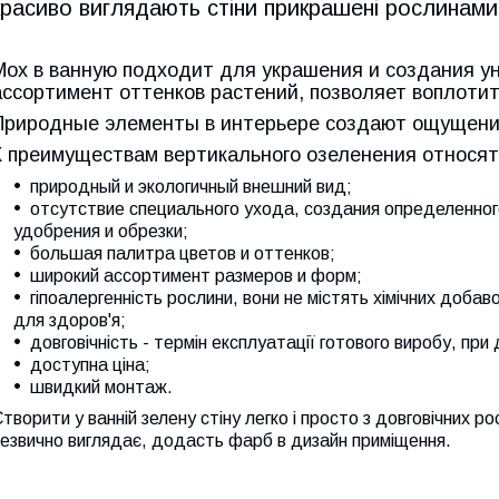
красиво виглядають стіни прикрашені рослинами
Мох в ванную подходит для украшения и создания у
ассортимент оттенков растений, позволяет воплотит
Природные элементы в интерьере создают ощущение
К преимуществам вертикального озеленения относят
природный и экологичный внешний вид;
отсутствие специального ухода, создания определенног
удобрения и обрезки;
большая палитра цветов и оттенков;
широкий ассортимент размеров и форм;
гіпоалергенність рослини, вони не містять хімічних добав
для здоров'я;
довговічність - термін експлуатації готового виробу, пр
доступна ціна;
швидкий монтаж.
творити у ванній зелену стіну легко і просто з довговічних 
езвично виглядає, додасть фарб в дизайн приміщення.