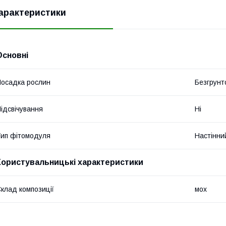
арактеристики
Основні
осадка рослин
Безгрунт
ідсвічування
Ні
ип фітомодуля
Настінни
Користувальницькі характеристики
клад композиції
мох