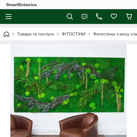
SmartBotanica
Товари та послуги
ФІТОСТІНИ
Фитостены з моху ста