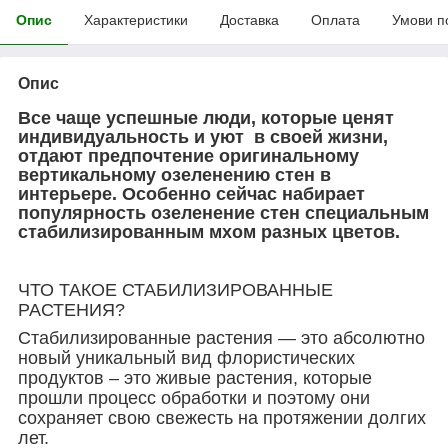
Опис
Характеристики
Доставка
Оплата
Умови п
Опис
Все чаще успешные люди, которые ценят
индивидуальность и уют в своей жизни,
отдают предпочтение оригинальному
вертикальному озеленению стен в
интерьере. Особенно сейчас набирает
популярность озеленение стен специальным
стабилизированным мхом разных цветов.
ЧТО ТАКОЕ СТАБИЛИЗИРОВАННЫЕ
РАСТЕНИЯ?
Стабилизированные растения ― это абсолютно
новый уникальный вид флористических
продуктов – это живые растения, которые
прошли процесс обработки и поэтому они
сохраняет свою свежесть на протяжении долгих
лет.