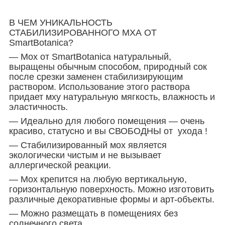
В ЧЕМ УНИКАЛЬНОСТЬ
СТАБИЛИЗИРОВАННОГО МХА ОТ
SmartBotanica?
― Мох от SmartBotanica натуральный,
выращены обычным способом, природный сок
после срезки заменен стабилизирующим
раствором. Использование этого раствора
придает мху натуральную мягкость, влажность и
эластичность.
― Идеально для любого помещения ― очень
красиво, статусно и вы СВОБОДНЫ от ухода !
― Стабилизированный мох является
экологически чистым и не вызывает
аллергической реакции.
― Мох крепится на любую вертикальную,
горизонтальную поверхность. Можно изготовить
различные декоративные формы и арт-объекты.
― Можно размещать в помещениях без
солнечного света.