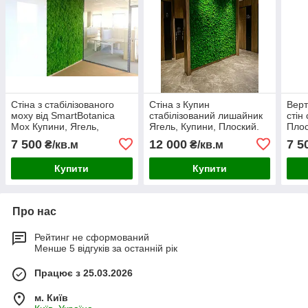
Стіна з стабілізованого
Стіна з Купин
Верт
моху від SmartBotanica
стабілізований лишайник
стін
Мох Купини, Ягель,
Ягель, Купини, Плоский.
Плос
Плоский
Панелі з моху. Фітомодулі.
Ягел
7 500
12 000
7 5
₴/кв.м
₴/кв.м
Пан
Купити
Купити
Про нас
Рейтинг не сформований
Менше 5 відгуків за останній рік
Працює з 25.03.2026
м. Київ