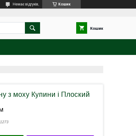
Немає відгуків,
Кошик
Кошик
ну з моху Купини і Плоский
.м
1273