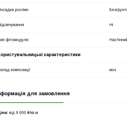
осадка рослин
Безгрунт
ідсвічування
Ні
ип фітомодуля
Настінни
Користувальницькі характеристики
клад композиції
мох
нформація для замовлення
іна:
від 9 000 ₴/кв.м