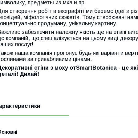
символику, предметы из мха и пр.
Для створення робіт в екографіті ми беремо ідеї з рі
оповідей, міфологічних сюжетів. Тому створювані нам
концептуально продуману, унікальну картину.
Важливо забезпечити належну якість ще на етапі виг
до компаній, що спеціалізується на цьому виді декору
ваших послуг!
Також наша компанія пропонує будь-які варіанти вер
рослинами за привабливими цінами.
Декоративні стіни з моху отSmartBotanica - це які
деталі! Дихай!
арактеристики
Основні