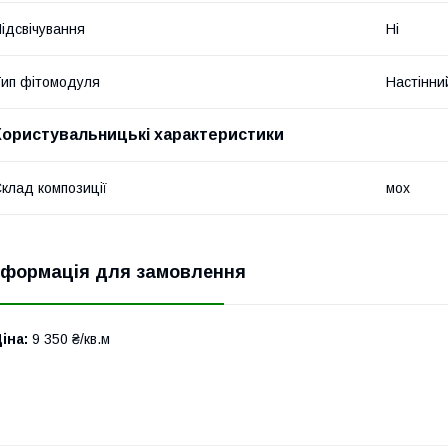
ідсвічування
Ні
ип фітомодуля
Настінни
Користувальницькі характеристики
клад композиції
мох
нформація для замовлення
іна:
9 350 ₴/кв.м