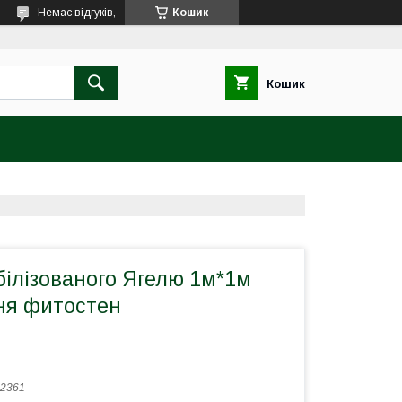
Немає відгуків,
Кошик
Кошик
білізованого Ягелю 1м*1м
ня фитостен
2361