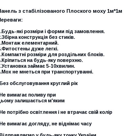
Панель з стабілізованого Плоского моху 1м*1м
Переваги:
1.Будь-які розміри і форми під замовлення.
.Збірна конструкція без стиків.
3.Монтаж елементарний.
4.Фитостены дуже легкі.
5.Компактні розміри для роздільних блоків.
6.Кріпиться на будь-яку поверхню.
7.Установка займає 5-10хвилин.
8.Мох не мнеться при транспортуванні.
-Без обслуговування круглий рік
-Не вимагає поливу при
цьому залишається м'яким
-Не потрібно освітлення і не втрачає свій колір
-Не вимагає догляду, не віднімає часу
-Відправляємо у будь-яку точку України