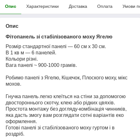
Опис
Характеристики
Доставка
Оплата
Умови п
Опис
Фітопанель зі стабілізованого моху Ягелю
Розмір стандартної панелі — 60 см х 30 см.
В 1 кв м — 6 панелей.
Кольори різні.
Вага панелі ~ 900-1000 грамів.
Робимо панелі з Ягелю, Кішечок, Плоского моху, мікс
мохов.
Гнучка панель легко клеїться на стіни за допомогою
двостороннього скотчу, клею або рідких цвяхів.
Простота монтажу без догляду-комбінація чинників,
яка дасть змогу вам розглядати сотні варіантів еко
оформлення.
Готові панелі зі стабілізованого моху гуртом і в
роздріб.