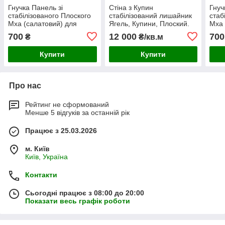
Гнучка Панель зі
Стіна з Купин
Гнуч
стабілізованого Плоского
стабілізований лишайник
стаб
Мха (салатовий) для
Ягель, Купини, Плоский.
Мха 
створення фітостіни
Панелі з моху. Фітомодулі.
ство
700
12 000
700
₴
₴/кв.м
Купити
Купити
Про нас
Рейтинг не сформований
Менше 5 відгуків за останній рік
Працює з 25.03.2026
м. Київ
Київ, Україна
Контакти
Сьогодні працює з 08:00 до 20:00
Показати весь графік роботи