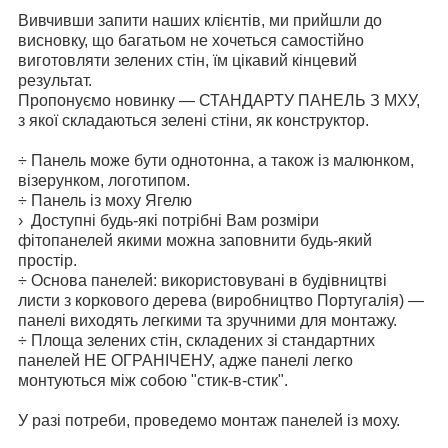
Вивчивши запити наших клієнтів, ми прийшли до
висновку, що багатьом не хочеться самостійно
виготовляти зелених стін, їм цікавий кінцевий
результат.
Пропонуємо новинку — СТАНДАРТУ ПАНЕЛЬ З МХУ,
з якої складаються зелені стіни, як конструктор.
÷ Панель може бути однотонна, а також із малюнком,
візерунком, логотипом.
÷ Панель із моху Ягелю
›
Доступні будь-які потрібні Вам розміри
фітопанелей якими можна заповнити будь-який
простір.
÷ Основа панелей: використовувані в будівництві
листи з коркового дерева (виробництво Португалія) —
панелі виходять легкими та зручними для монтажу.
÷ Площа зелених стін, складених зі стандартних
панелей НЕ ОГРАНІЧЕНУ, адже панелі легко
монтуються між собою "стик-в-стик".
У разі потреби, проведемо монтаж панелей із моху.