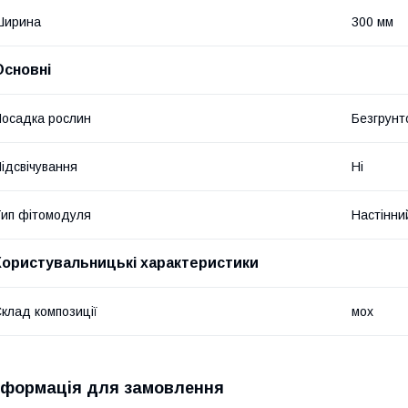
Ширина
300 мм
Основні
осадка рослин
Безгрунт
ідсвічування
Ні
ип фітомодуля
Настінни
Користувальницькі характеристики
клад композиції
мох
нформація для замовлення