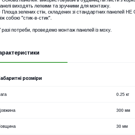
анелі виходять легкими та зручними для монтажу.
÷ Площа зелених стін, складених зі стандартних панелей Н
іж собою "стик-в-стик".
 разі потреби, проведемо монтаж панелей із моху.
арактеристики
Габаритні розміри
ага
0.25 кг
Довжина
300 мм
Товщина
30 мм