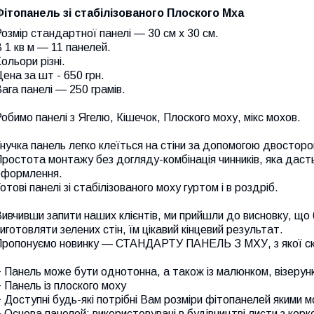
Фітопанель зі стабілізованого Плоского Мха
озмір стандартної панелі — 30 см х 30 см.
 1 кв м — 11 панелей.
ольори різні.
ена за шт - 650 грн.
ага панелі — 250 грамів.
обимо панелі з Ягелю, Кішечок, Плоского моху, мікс мохов.
нучка панель легко клеїться на стіни за допомогою двосторон
ростота монтажу без догляду-комбінація чинників, яка дасть
оформлення.
отові панелі зі стабілізованого моху гуртом і в роздріб.
ивчивши запити наших клієнтів, ми прийшли до висновку, що
иготовляти зелених стін, їм цікавий кінцевий результат.
Пропонуємо новинку — СТАНДАРТУ ПАНЕЛЬ З МХУ, з якої скла
 Панель може бути однотонна, а також із малюнком, візерун
 Панель із плоского моху
 Доступні будь-які потрібні Вам розміри фітопанелей якими 
 Основа панелей: використовувані в будівництві листи з кор