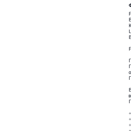
Р
В
К
Ц
В
Р
Г
П
Г
В
в
÷
÷
÷
÷