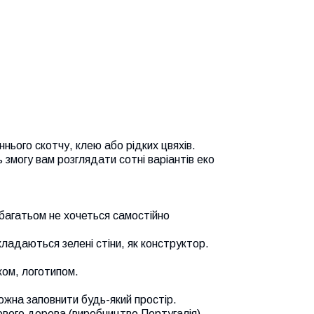
нього скотчу, клею або рідких цвяхів.
 змогу вам розглядати сотні варіантів еко
 багатьом не хочеться самостійно
даються зелені стіни, як конструктор.
ком, логотипом.
можна заповнити будь-який простір.
кового дерева (виробництво Португалія) —