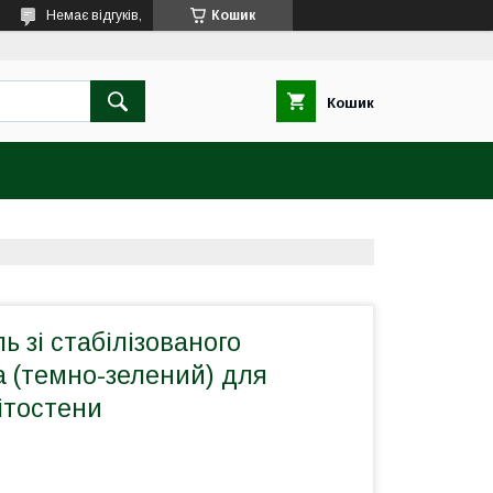
Немає відгуків,
Кошик
Кошик
ь зі стабілізованого
а (темно-зелений) для
ітостени