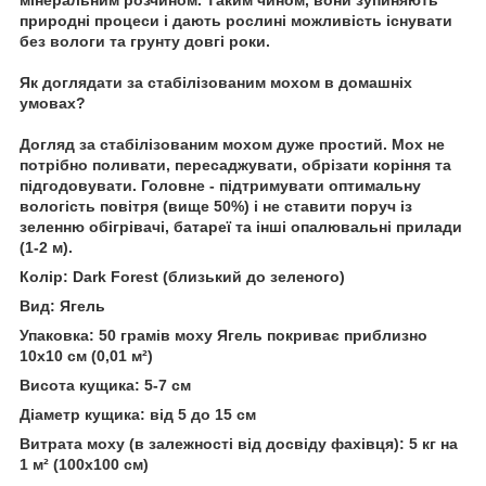
природні процеси і дають рослині можливість існувати
без вологи та грунту довгі роки.
Як доглядати за стабілізованим мохом в домашніх
умовах?
Догляд за стабілізованим мохом дуже простий. Мох не
потрібно поливати, пересаджувати, обрізати коріння та
підгодовувати. Головне - підтримувати оптимальну
вологість повітря (вище 50%) і не ставити поруч із
зеленню обігрівачі, батареї та інші опалювальні прилади
(1-2 м).
Колір: Dark Forest (близький до зеленого)
Вид: Ягель
Упаковка: 50 грамів моху Ягель покриває приблизно
10x10 см (0,01 м²)
Висота кущика: 5-7 см
Діаметр кущика: від 5 до 15 см
Витрата моху (в залежності від досвіду фахівця): 5 кг на
1 м² (100x100 см)