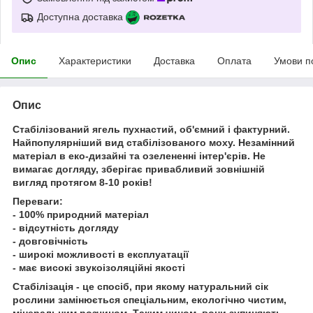
Доступна доставка
Опис
Характеристики
Доставка
Оплата
Умови п
Опис
Стабілізований ягель пухнастий, об'ємний і фактурний.
Найпопулярніший вид стабілізованого моху. Незамінний
матеріал в еко-дизайні та озелененні інтер'єрів. Не
вимагає догляду, зберігає привабливий зовнішній
вигляд протягом 8-10 років!
Переваги:
- 100% природний матеріал
- відсутність догляду
- довговічність
- широкі можливості в експлуатації
- має високі звукоізоляційні якості
Стабілізація - це спосіб, при якому натуральний сік
рослини замінюється спеціальним, екологічно чистим,
мінеральним розчином. Таким чином, вони зупиняють