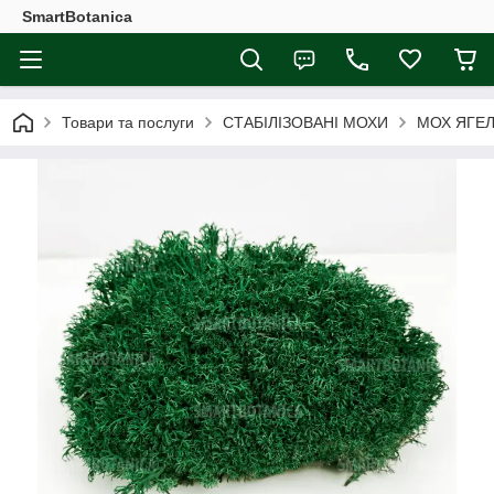
SmartBotanica
Товари та послуги
СТАБІЛІЗОВАНІ МОХИ
МОХ ЯГЕЛ