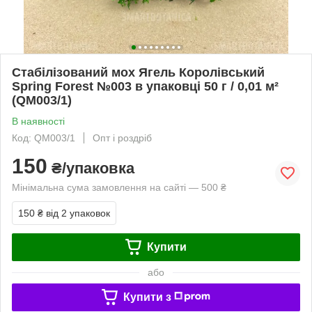
Стабілізований мох Ягель Королівський
Spring Forest №003 в упаковці 50 г / 0,01 м²
(QM003/1)
В наявності
Код: QM003/1
Опт і роздріб
150
₴/упаковка
Мінімальна сума замовлення на сайті — 500 ₴
150 ₴
від 2 упаковок
Купити
або
Купити з