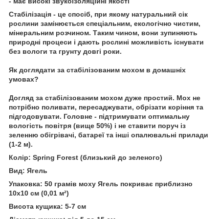
- має високі звукоізоляційні якості
Стабілізація - це спосіб, при якому натуральний сік
рослини замінюється спеціальним, екологічно чистим,
мінеральним розчином. Таким чином, вони зупиняють
природні процеси і дають рослині можливість існувати
без вологи та грунту довгі роки.
Як доглядати за стабілізованим мохом в домашніх
умовах?
Догляд за стабілізованим мохом дуже простий. Мох не
потрібно поливати, пересаджувати, обрізати коріння та
підгодовувати. Головне - підтримувати оптимальну
вологість повітря (вище 50%) і не ставити поруч із
зеленню обігрівачі, батареї та інші опалювальні прилади
(1-2 м).
Колір: Spring Forest (близький до зеленого)
Вид: Ягель
Упаковка: 50 грамів моху Ягель покриває приблизно
10x10 см (0,01 м²)
Висота кущика: 5-7 см