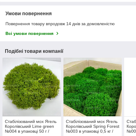
Умови повернення
Повернення товару впродовж 14 днів за домовленістю
Всі умови повернення
Подібні товари компанії
Стабілізований мох Ягель
Стабілізований мох Ягель
Стаб
Королівський Lime green
Королівський Spring Forest
Коро
№004 в упаковці 50 г /
№003 в упаковці 0,5 кг /
№003
0,01 м² (QM004/4)
0,1 м² (QM003/3)
0,02