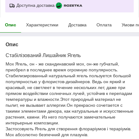
Доступна доставка
Опис
Характеристики
Доставка
Оплата
Умови п
Опис
Стабілізований Лишайник Ягель
Мох Ягель, он - же скандинавский мох, он-же губчатый,
приобрел в последнее время огромную популярность.
Стабилизированный натуральный ягель пользуется большой
популярностью у флористов-дизайнеров. Ведь он яркий и
красивый, не светлеет в течение нескольких лет, даже при
прямом воздействии солнечных лучей, устойчив к перепадам
температуры и влажности.Этот природный материал не
пылит, не вызывает аллергии.Он прекрасно сочетается с
такими элементами декора, как натуральные и искусственные
растения, камни. Из него получаются замечательные
интерьерные композиции.
Застосовують Ягель для створення флораріумов і тераріумів.
Мох абсолютно безпечний для плазунів.