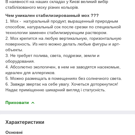
В наявності на наших складах у Києві великий вибір
стабілізованого моху різних кольорів.
Чем уникален стабилизированный мох ???
1. Мох - натуральный продукт, выращенный природным
способом, натуральный сок после срезки по специальной
технологии заменен стабилизирующим раствором.
2. Мох крепится на любую вертикальную, горизонтальную
поверхность. Из него можно делать любые фигуры и арт-
объекты.
3. Не требует полива, света, подрезки, земли и
оборудования.
4. Абсолютно экологичен, в нем не заводятся насекомые,
идеален для аллергиков.
5. Можно размещать в помещениях без солнечного света.
6. Завжди звертає на себе увагу. Хочеться доторкнутися!
Надає приміщенню шикарний вигляд і статусність.
Приховати
Характеристики
Основні