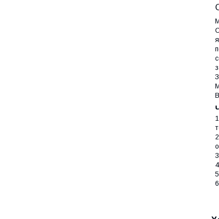
М
С
я
п
с
з
З
М
В
1
т
2
о
3
4
5
6