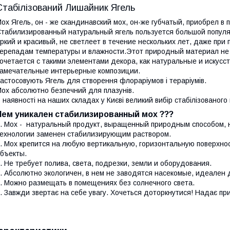
Стабілізований Лишайник Ягель
ох Ягель, он - же скандинавский мох, он-же губчатый, приобрел в
табилизированный натуральный ягель пользуется большой попул
ркий и красивый, не светлеет в течение нескольких лет, даже при
ерепадам температуры и влажности.Этот природный материал не 
очетается с такими элементами декора, как натуральные и искусс
амечательные интерьерные композиции.
астосовують Ягель для створення флораріумов і тераріумів.
ох абсолютно безпечний для плазунів.
 наявності на наших складах у Києві великий вибір стабілізованого 
Чем уникален стабилизированный мох ???
. Мох - натуральный продукт, выращенный природным способом, н
ехнологии заменен стабилизирующим раствором.
. Мох крепится на любую вертикальную, горизонтальную поверхно
бъекты.
. Не требует полива, света, подрезки, земли и оборудования.
. Абсолютно экологичен, в нем не заводятся насекомые, идеален 
. Можно размещать в помещениях без солнечного света.
. Завжди звертає на себе увагу. Хочеться доторкнутися! Надає пр