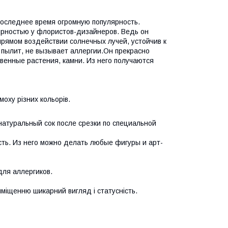
 последнее время огромную популярность.
ярностью у флористов-дизайнеров. Ведь он
 прямом воздействии солнечных лучей, устойчив к
пылит, не вызывает аллергии.Он прекрасно
твенные растения, камни. Из него получаются
моху різних кольорів.
атуральный сок после срезки по специальной
сть. Из него можно делать любые фигуры и арт-
для аллергиков.
иміщенню шикарний вигляд і статусність.