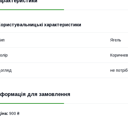
арактеристики
Користувальницькі характеристики
ип
Ягель
олір
Коричне
догляд
не потрі
нформація для замовлення
іна:
900 ₴