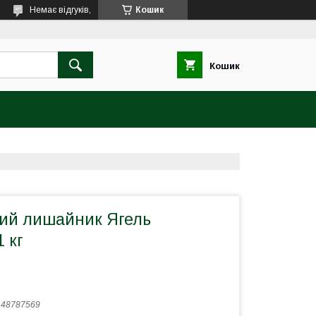
Немає відгуків,
Кошик
Кошик
ний лишайник Ягель
 кг
:
48787569