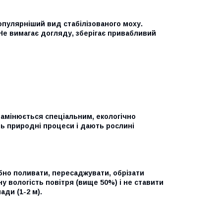
опулярніший вид стабілізованого моху.
 Не вимагає догляду, зберігає привабливий
 замінюється спеціальним, екологічно
ь природні процеси і дають рослині
бно поливати, пересаджувати, обрізати
у вологість повітря (вище 50%) і не ставити
ади (1-2 м).