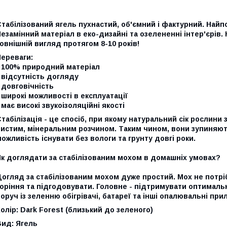
табілізований ягель пухнастий, об'ємний і фактурний. Найп
езамінний матеріал в еко-дизайні та озелененні інтер'єрів.
овнішній вигляд протягом 8-10 років!
Переваги:
- 100% природний матеріал
 відсутність догляду
 довговічність
 широкі можливості в експлуатації
 має високі звукоізоляційні якості
табілізація - це спосіб, при якому натуральний сік рослини
чистим, мінеральним розчином. Таким чином, вони зупиняют
ожливість існувати без вологи та грунту довгі роки.
Як доглядати за стабілізованим мохом в домашніх умовах?
огляд за стабілізованим мохом дуже простий. Мох не потрі
оріння та підгодовувати. Головне - підтримувати оптимальн
оруч із зеленню обігрівачі, батареї та інші опалювальні прил
олір: Dark Forest (близький до зеленого)
Вид: Ягель