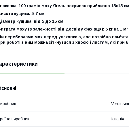
паковка: 100 грамів моху Ягель покриває приблизно 15x15 см 
исота кущика: 5-7 см
іаметр кущика: від 5 до 15 см
итрата моху (в залежності від досвіду фахівця): 5 кг на 1 м²
и перебираємо мох перед упаковкою, але потрібно пам'ятат
ри роботі з ним можна зіткнутися з хвоєю і листям, які при
арактеристики
Основні
иробник
Verdissi
раїна виробник
Іспанія