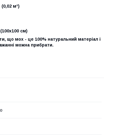
(0,02 м²)
 (100x100 см)
и, що мох - це 100% натуральний матеріал і
 бажанні можна прибрати.
mo