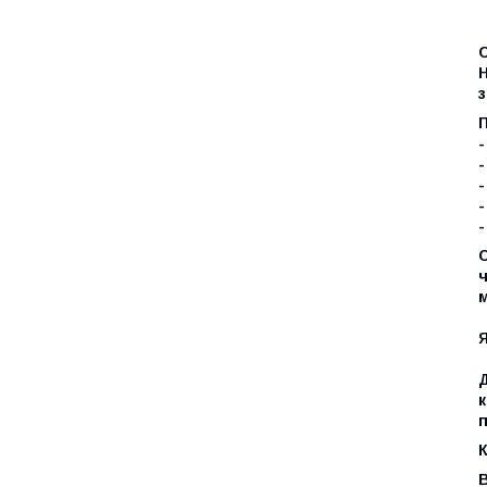
С
Н
з
-
-
-
-
С
м
Д
к
п
К