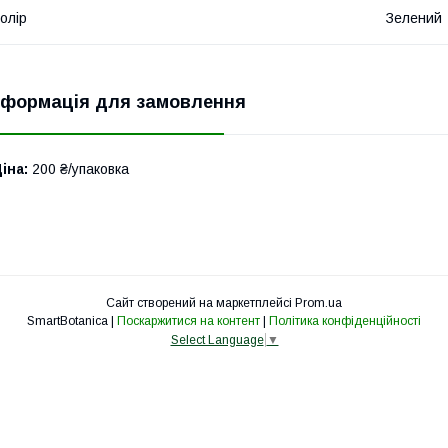
олір
Зелений
нформація для замовлення
іна:
200 ₴/упаковка
Сайт створений на маркетплейсі
Prom.ua
SmartBotanica |
Поскаржитися на контент
|
Політика конфіденційності
Select Language
▼